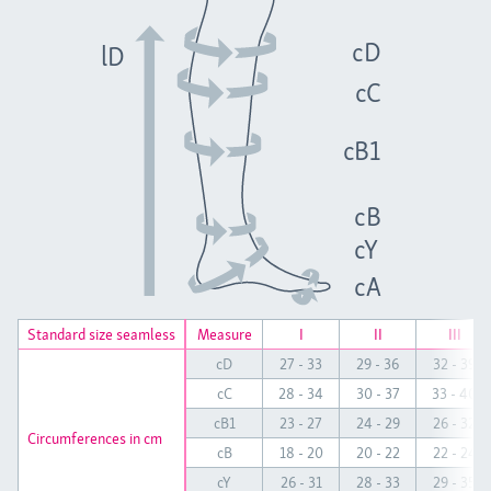
cD
lD
cC
cB1
cB
cY
cA
Standard size seamless
Standard size seamless
Measure
I
II
III
cD
27 - 33
29 - 36
32 - 39
cC
28 - 34
30 - 37
33 - 40
cB1
23 - 27
24 - 29
26 - 32
Circumferences in cm
Circumferences in cm
cB
18 - 20
20 - 22
22 - 24
cY
26 - 31
28 - 33
29 - 35