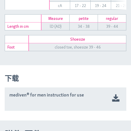
cA
17 - 22
19 - 24
21 - 26
Measure
petite
regular
Length in cm
lD (AD)
34 - 38
39 - 44
Shoesize
Foot
closed toe, shoesize 39 - 46
下载
mediven® for men instruction for use