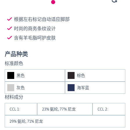
根据左右标记自动适应脚部
时尚的商务条纹设计
含有羊毛脂呵护皮肤
产品种类
标准颜色
黑色
棕色
灰色
海军蓝
材料成分
CCL 1:
23% 氨纶, 77% 尼龙
CCL 2:
29% 氨纶, 71% 尼龙