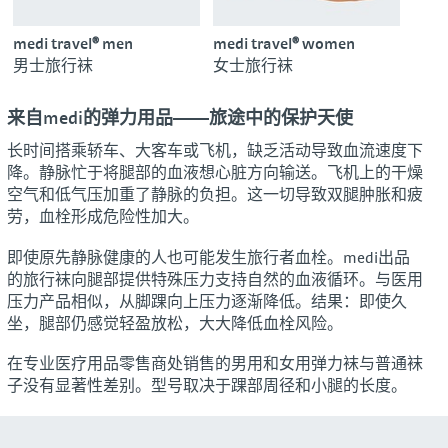
medi travel® men
medi travel® women
男士旅行袜
女士旅行袜
来自medi的弹力用品——旅途中的保护天使
长时间搭乘轿车、大客车或飞机，缺乏活动导致血流速度下
降。静脉忙于将腿部的血液想心脏方向输送。飞机上的干燥
空气和低气压加重了静脉的负担。这一切导致双腿肿胀和疲
劳，血栓形成危险性加大。
即使原先静脉健康的人也可能发生旅行者血栓。medi出品
的旅行袜向腿部提供特殊压力支持自然的血液循环。与医用
压力产品相似，从脚踝向上压力逐渐降低。结果：即使久
坐，腿部仍感觉轻盈放松，大大降低血栓风险。
在专业医疗用品零售商处销售的男用和女用弹力袜与普通袜
子没有显著性差别。型号取决于踝部周径和小腿的长度。