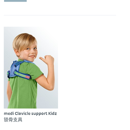
medi Clavicle support Kidz
锁骨支具