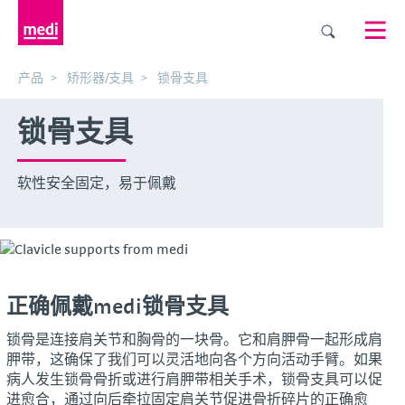
产品
矫形器/支具
锁骨支具
锁骨支具
软性安全固定，易于佩戴
正确佩戴medi锁骨支具
锁骨是连接肩关节和胸骨的一块骨。它和肩胛骨一起形成肩
胛带，这确保了我们可以灵活地向各个方向活动手臂。如果
病人发生锁骨骨折或进行肩胛带相关手术，锁骨支具可以促
进愈合，通过向后牵拉固定肩关节促进骨折碎片的正确愈