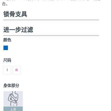
合。
锁骨支具
进一步过滤
颜色
蓝
色
尺码
I
II
身体部分
上身