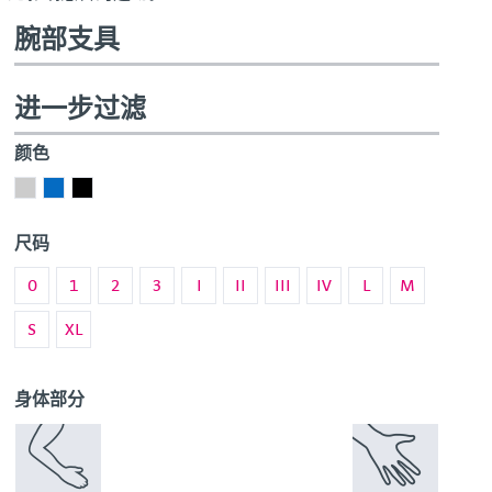
腕部支具
进一步过滤
颜色
灰
蓝
黑
色
色
色
尺码
0
1
2
3
I
II
III
IV
L
M
S
XL
身体部分