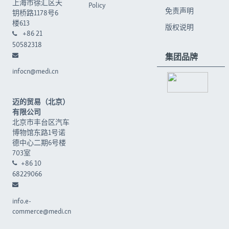
上海市徐汇区天
Policy
免责声明
钥桥路1178号6
楼613
版权说明
+86 21
50582318
集团品牌
infocn@medi.cn
迈的贸易（北京）
有限公司
北京市丰台区汽车
博物馆东路1号诺
德中心二期6号楼
703室
+86 10
68229066
info.e-
commerce@medi.cn