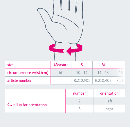
size
size
Measure
S
M
L
circumference wrist (cm)
circumference wrist (cm)
hC
10 - 14
14 - 18
18 - 2
article number
article number
R.210.◊01
R.210.◊02
R.210.◊
number
orientation
2
left
◊ = fill in for orientation
3
right