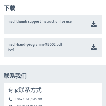
下载
medi thumb support instruction for use
medi-hand-programm-9E002.pdf
PDF
联系我们
专家联系方式
+86-2161 7619 88