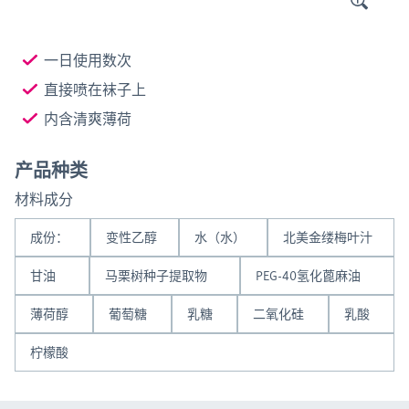
一日使用数次
直接喷在袜子上
内含清爽薄荷
产品种类
材料成分
成份：
变性乙醇
水（水）
北美金缕梅叶汁
甘油
马栗树种子提取物
PEG-40氢化蓖麻油
薄荷醇
葡萄糖
乳糖
二氧化硅
乳酸
柠檬酸