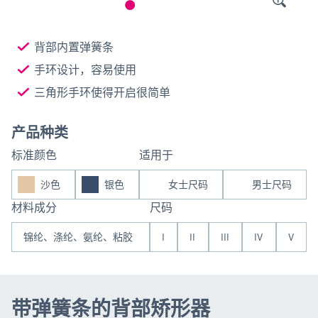
背部内置弹簧条
手环设计，容易使用
三角形手环使得开启很简单
产品种类
标准颜色
适用于
沙色
银色
女士尺码
男士尺码
材料成分
尺码
锦纶、涤纶、氨纶、粘胶
I
II
III
IV
V
带弹簧条的背部矫形器